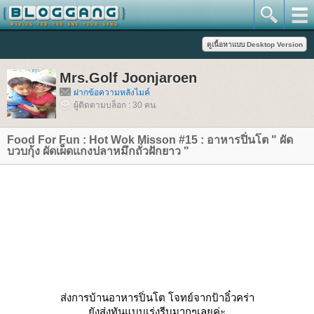
Mrs.Golf Joonjaroen
ฝากข้อความหลังไมค์
ผู้ติดตามบล็อก : 30 คน
Food For Fun : Hot Wok Misson #15 : อาหารปิ่นโต " ผัด
บวบกุ้ง ผัดเผ็ดแกงปลาหมึกถั่วฝักยาว "
ส่งการบ้านอาหารปิ่นโต โจทย์จากป้าอิ๋วคร่า
ังส่งทันแบบเร่งรีบมากๆเลยค่ะ