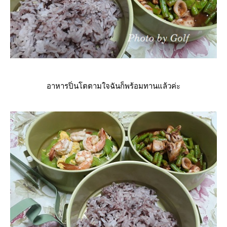
อาหารปิ่นโตตามใจฉันก็พร้อมทานแล้วค่ะ