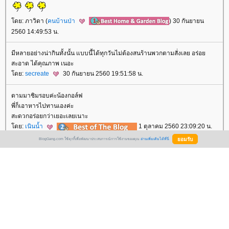
ดย: ภาวิดา (
คนบ้านป่า
) 30 กันยายน
2560 14:49:53 น.
มีหลายอย่างน่ากินทั้งนั้น แบบนี้ได้ทุกวันไม่ต้องสนร้านพวกตามสั่งเลย อร่อ
สะอาด ได้คุณภาพ เนอะ
ดย:
secreate
30 กันยายน 2560 19:51:58 น.
ตามมาชิมรอบค่ะน้องกอล์ฟ
พี่ก็เอาหารไปทานเองค่ะ
สะดวกอร่อยกว่าเยอะเลยเนาะ
ดย:
เนินน้ำ
1 ตุลาคม 2560 23:09:20 น.
BlogGang.com ใช้คุกกี้เพื่อพัฒนาประสบการณ์การใช้งานของคุณ
อ่านเพิ่มเติมได้ที่นี่
น่าทานจัง
rs.Golf Joonjaroen Food Blog ดู Blog
ดย:
newyorknurse
2 ตุลาคม 2560
2:31:22 น.
อยากกินผัดบวบค่ะ